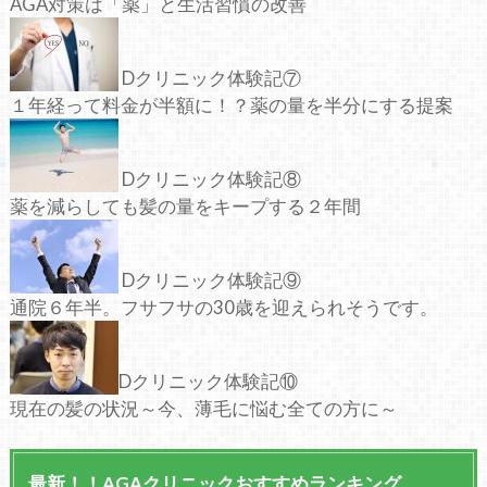
AGA対策は「薬」と生活習慣の改善
Dクリニック体験記⑦
１年経って料金が半額に！？薬の量を半分にする提案
Dクリニック体験記⑧
薬を減らしても髪の量をキープする２年間
Dクリニック体験記⑨
通院６年半。フサフサの30歳を迎えられそうです。
Dクリニック体験記⑩
現在の髪の状況～今、薄毛に悩む全ての方に～
最新！！AGAクリニックおすすめランキング