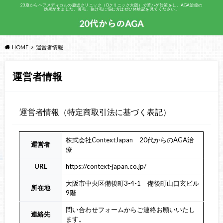
23歳からヘアメディカルの脇坂クリニック（Dクリニック大阪）で若ハゲ対策をし、AGA治療の
効果が出ました。薄毛、抜け毛に悩む方はぜひ体験記を見てください。
HOME
運営者情報
運営者情報
運営者情報（特定商取引法に基づく表記）
株式会社ContextJapan 20代からのAGA治
運営者
療
URL
https://context-japan.co.jp/
大阪市中央区備後町3-4-1 備後町山口玄ビル
所在地
9階
問い合わせフォームからご連絡お願いいたし
連絡先
ます。