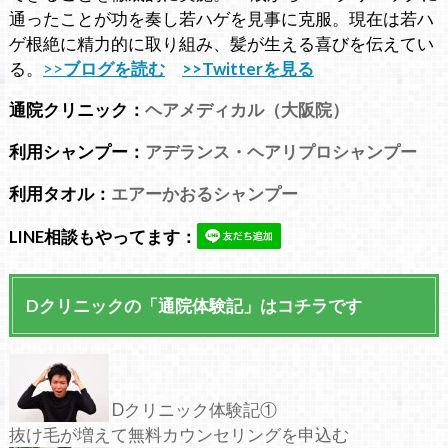
通ったことが功を奏し若ハゲを見事に克服。現在は若ハ
ゲ根絶に精力的に取り組み、髪が生える喜びを伝えてい
る。
>>
ブログを読む
>>Twitterを見る
通院クリニック：
ヘアメディカル（大阪院）
利用シャンプー：
アデランス・ヘアリプロシャンプー
利用タオル：
エアーかおるシャンプー
LINE相談もやってます：
Dクリニックの「通院体験記」はコチラです
Dクリニック体験記①
抜け毛が増えて無料カウンセリングを申込む