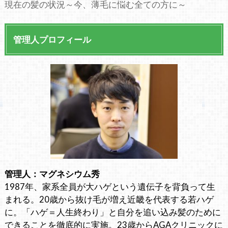
現在の髪の状況～今、薄毛に悩む全ての方に～
管理人プロフィール
管理人：マグネシウム秀
1987年、家系全員が大ハゲという遺伝子を背負って生
まれる。20歳から抜け毛が増え近畿を代表する若ハゲ
に。「ハゲ＝人生終わり」と自分を追い込み髪のために
できることを徹底的に実施。23歳からAGAクリニックに