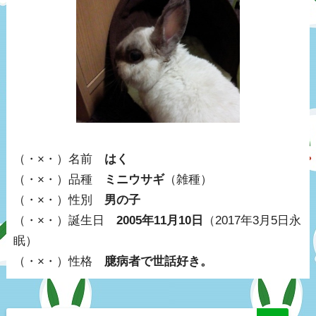
（・×・）名前
はく
（・×・）品種
ミニウサギ
（雑種）
（・×・）性別
男の子
（・×・）誕生日
2005年11月10日
（2017年3月5日永
眠）
（・×・）性格
臆病者で世話好き。