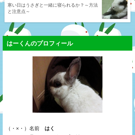
寒い日はうさぎと一緒に寝られるか？～方法
と注意点～
はーくんのプロフィール
（・×・）名前
はく