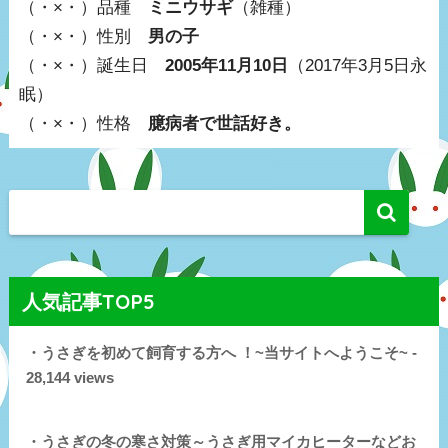
（・×・）品種
ミニウサギ
（雑種）
（・×・）性別
男の子
（・×・）誕生日
2005年11月10日
（2017年3月5日永
眠）
（・×・）性格
臆病者で世話好き。
人気記事TOP5
・うさぎを初めて飼育する方へ ！~当サイトへようこそ~ -
28,144 views
・うさぎの冬の寒さ対策～うさぎ用マイカヒーターなどお